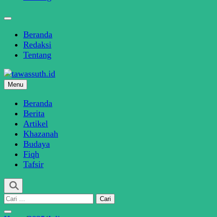
Beranda
Redaksi
Tentang
Menu
SINDIKASI MEDIA MODERASI BERAGAMA
tawassuth.id
Beranda
Berita
Artikel
Khazanah
Budaya
Fiqh
Tafsir
Cari
untuk: