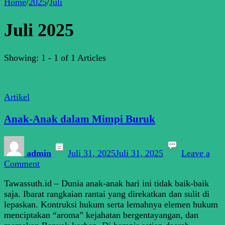
Home
/
2025
/
Juli
Juli 2025
Showing: 1 - 1 of 1 Articles
Artikel
Anak-Anak dalam Mimpi Buruk
admin
Juli 31, 2025
Juli 31, 2025
Leave a
on
Comment
Anak-
Tawassuth.id – Dunia anak-anak hari ini tidak baik-baik
Anak
saja. Ibarat rangkaian rantai yang direkatkan dan sulit di
dalam
lepaskan. Kontruksi hukum serta lemahnya elemen hukum
Mimpi
menciptakan “aroma” kejahatan bergentayangan, dan
Buruk