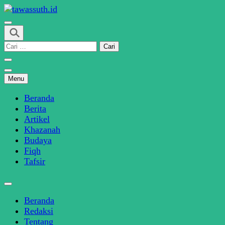
Skip
to
SINDIKASI MEDIA MODERASI BERAGAMA
content
tawassuth.id
(Press
Cari
Enter)
untuk:
Menu
Beranda
Berita
Artikel
Khazanah
Budaya
Fiqh
Tafsir
Beranda
Redaksi
Tentang