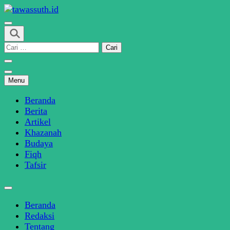
Skip
to
SINDIKASI MEDIA MODERASI BERAGAMA
content
tawassuth.id
(Press
Cari
Enter)
untuk:
Menu
Beranda
Berita
Artikel
Khazanah
Budaya
Fiqh
Tafsir
Beranda
Redaksi
Tentang