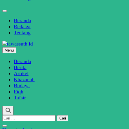
Beranda
Redaksi
Tentang
Menu
SINDIKASI MEDIA MODERASI BERAGAMA
tawassuth.id
Beranda
Berita
Artikel
Khazanah
Budaya
Fiqh
Tafsir
Cari
untuk: