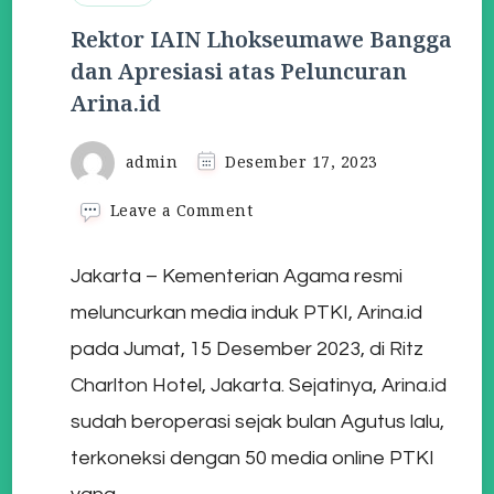
Rektor IAIN Lhokseumawe Bangga
dan Apresiasi atas Peluncuran
Arina.id
admin
Desember 17, 2023
on
Leave a Comment
Rektor
IAIN
Jakarta – Kementerian Agama resmi
Lhokseumawe
Bangga
meluncurkan media induk PTKI, Arina.id
dan
Apresiasi
pada Jumat, 15 Desember 2023, di Ritz
atas
Charlton Hotel, Jakarta. Sejatinya, Arina.id
Peluncuran
Arina.id
sudah beroperasi sejak bulan Agutus lalu,
terkoneksi dengan 50 media online PTKI