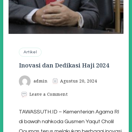
Artikel
Inovasi dan Dedikasi Haji 2024
admin
Agustus 20, 2024
on
Leave a Comment
Inovasi
dan
TAWASSUTH.ID – Kementerian Agama RI
Dedikasi
Haji
di bawah nahkoda Gusmen Yaqut Cholil
2024
Qoumas terus melakukan berbagai inovasi