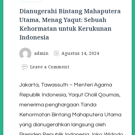
Dianugerahi Bintang Mahaputera
Utama, Menag Yaqut: Sebuah
Kehormatan untuk Kerukunan
Indonesia
admin
Agustus 14, 2024
on
Leave a Comment
Dianugerahi
Bintang
Jakarta, Tawassuth – Menteri Agama
Mahaputera
Utama,
Republik Indonesia, Yaqut Cholil Qoumas,
Menag
Yaqut:
menerima penghargaan Tanda
Sebuah
Kehormatan Bintang Mahaputera Utama
Kehormatan
untuk
yang dianugerahkan langsung oleh
Kerukunan
Presiden Republik Indonesia Joko Widodo.