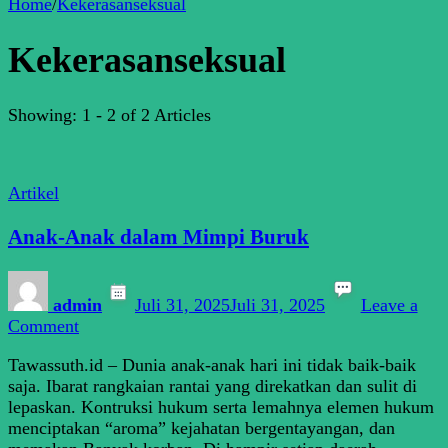
Home
/
Kekerasanseksual
Kekerasanseksual
Showing: 1 - 2 of 2 Articles
Artikel
Anak-Anak dalam Mimpi Buruk
admin
Juli 31, 2025
Juli 31, 2025
Leave a
on
Comment
Anak-
Tawassuth.id – Dunia anak-anak hari ini tidak baik-baik
Anak
saja. Ibarat rangkaian rantai yang direkatkan dan sulit di
dalam
lepaskan. Kontruksi hukum serta lemahnya elemen hukum
Mimpi
menciptakan “aroma” kejahatan bergentayangan, dan
Buruk