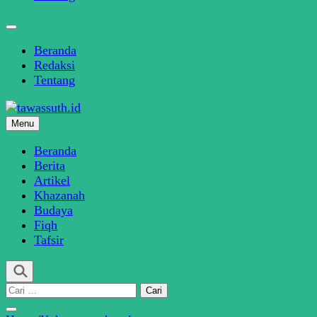
Beranda
Redaksi
Tentang
Menu
SINDIKASI MEDIA MODERASI BERAGAMA
tawassuth.id
Beranda
Berita
Artikel
Khazanah
Budaya
Fiqh
Tafsir
Cari
untuk: