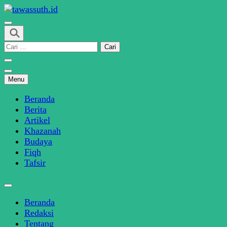
Skip
to
SINDIKASI MEDIA MODERASI BERAGAMA
content
tawassuth.id
(Press
Cari
Enter)
untuk:
Menu
Beranda
Berita
Artikel
Khazanah
Budaya
Fiqh
Tafsir
Beranda
Redaksi
Tentang