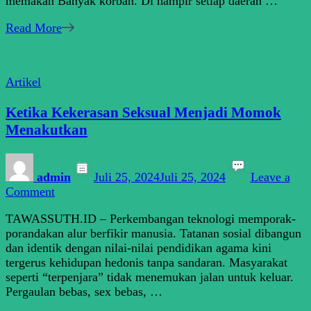
memakan Banyak korban. Di hampir setiap daerah …
Read More
Artikel
Ketika Kekerasan Seksual Menjadi Momok
Menakutkan
admin
Juli 25, 2024
Juli 25, 2024
Leave a
on
Comment
Ketika
TAWASSUTH.ID – Perkembangan teknologi memporak-
Kekerasan
porandakan alur berfikir manusia. Tatanan sosial dibangun
Seksual
dan identik dengan nilai-nilai pendidikan agama kini
Menjadi
tergerus kehidupan hedonis tanpa sandaran. Masyarakat
Momok
seperti “terpenjara” tidak menemukan jalan untuk keluar.
Menakutkan
Pergaulan bebas, sex bebas, …