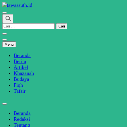
Skip
to
SINDIKASI MEDIA MODERASI BERAGAMA
content
tawassuth.id
(Press
Cari
Enter)
untuk:
Menu
Beranda
Berita
Artikel
Khazanah
Budaya
Fiqh
Tafsir
Beranda
Redaksi
Tentang