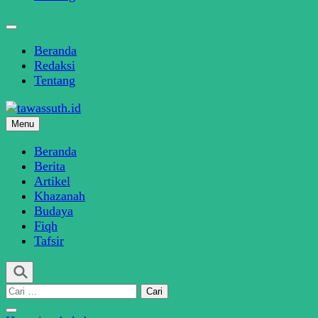
Beranda
Redaksi
Tentang
Menu
SINDIKASI MEDIA MODERASI BERAGAMA
tawassuth.id
Beranda
Berita
Artikel
Khazanah
Budaya
Fiqh
Tafsir
Cari
untuk: