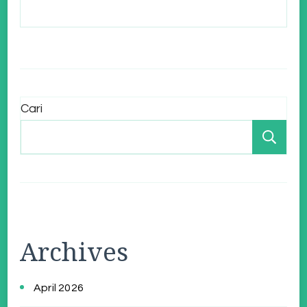
Cari
Ca
Archives
April 2026